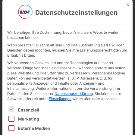
Mit d
02246 / 302 999-10
akademie@lohmarer-institut.com
Datenschutzeinstellungen
Wir benötigen Ihre Zustimmung, bevor Sie unsere Website weiter
besuchen können.
Wenn Sie unter 16 Jahre alt sind und Ihre Zustimmung zu freiwilligen
Diensten geben möchten, müssen Sie Ihre Erziehungsberechtigten um
Cart
Erlaubnis bitten.
Wir verwenden Cookies und andere Technologien auf unserer
Website. Einige von ihnen sind essenziell, während andere uns helfen,
Cart
diese Website und Ihre Erfahrung zu verbessern.
Personenbezogene
Daten können verarbeitet werden (z. B. IP-Adressen), z. B. für
personalisierte Anzeigen und Inhalte oder Anzeigen- und
Inhaltsmessung.
Weitere Informationen über die Verwendung Ihrer
Daten finden Sie in unserer
Datenschutzerklärung
.
Sie können Ihre
Auswahl jederzeit unter
Einstellungen
widerrufen oder anpassen.
Es folgt eine Liste der Service-Gruppen, für die eine Ei
Essenziell
Die Akademie des Lohmarer Instituts
für Weiterbildung (LIW)
Marketing
Durch die Kombination der etablierten Stärken der LIW-
Externe Medien
Gruppe gestaltet die Akademie ein ganzheitliches