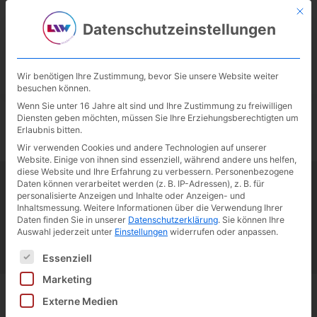
Mit d
02246 / 302 999-10
akademie@lohmarer-institut.com
Datenschutzeinstellungen
Wir benötigen Ihre Zustimmung, bevor Sie unsere Website weiter
besuchen können.
Wenn Sie unter 16 Jahre alt sind und Ihre Zustimmung zu freiwilligen
Diensten geben möchten, müssen Sie Ihre Erziehungsberechtigten um
Anja Katzfey
Erlaubnis bitten.
Wir verwenden Cookies und andere Technologien auf unserer
Website. Einige von ihnen sind essenziell, während andere uns helfen,
diese Website und Ihre Erfahrung zu verbessern.
Personenbezogene
Daten können verarbeitet werden (z. B. IP-Adressen), z. B. für
personalisierte Anzeigen und Inhalte oder Anzeigen- und
Inhaltsmessung.
Weitere Informationen über die Verwendung Ihrer
Daten finden Sie in unserer
Datenschutzerklärung
.
Sie können Ihre
It seems we can't find what you're looking for.
Auswahl jederzeit unter
Einstellungen
widerrufen oder anpassen.
Es folgt eine Liste der Service-Gruppen, für die eine Ei
Essenziell
Marketing
Externe Medien