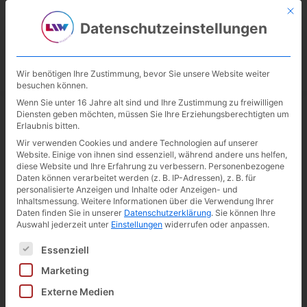
Mit d
02246 / 302 999-10
akademie@lohmarer-institut.com
Datenschutzeinstellungen
Wir benötigen Ihre Zustimmung, bevor Sie unsere Website weiter
besuchen können.
Wenn Sie unter 16 Jahre alt sind und Ihre Zustimmung zu freiwilligen
Diensten geben möchten, müssen Sie Ihre Erziehungsberechtigten um
MindChange – Als Führungskraft
Erlaubnis bitten.
neue Haltungen für neue
Wir verwenden Cookies und andere Technologien auf unserer
Strukturen entwickeln
Website. Einige von ihnen sind essenziell, während andere uns helfen,
diese Website und Ihre Erfahrung zu verbessern.
Personenbezogene
Daten können verarbeitet werden (z. B. IP-Adressen), z. B. für
personalisierte Anzeigen und Inhalte oder Anzeigen- und
Inhaltsmessung.
Weitere Informationen über die Verwendung Ihrer
Daten finden Sie in unserer
Datenschutzerklärung
.
Sie können Ihre
Auswahl jederzeit unter
Einstellungen
widerrufen oder anpassen.
Zurück zur Übersicht
Es folgt eine Liste der Service-Gruppen, für die eine Ei
Essenziell
Marketing
Externe Medien