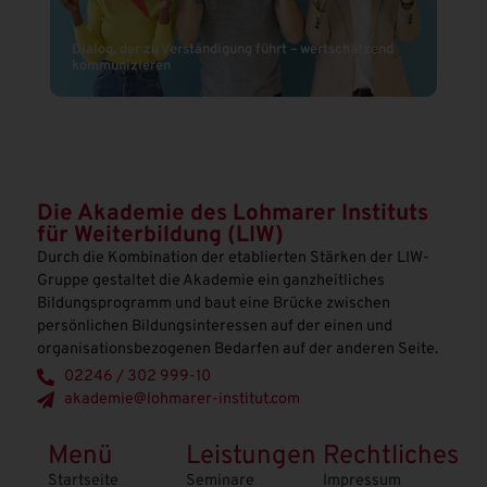
Gen
Dialog, der zu Verständigung führt – wertschätzend
Füh
kommunizieren
im
Die Akademie des Lohmarer Instituts
für Weiterbildung (LIW)
Durch die Kombination der etablierten Stärken der LIW-
Gruppe gestaltet die Akademie ein ganzheitliches
Bildungsprogramm und baut eine Brücke zwischen
persönlichen Bildungsinteressen auf der einen und
organisationsbezogenen Bedarfen auf der anderen Seite.
02246 / 302 999-10
akademie@lohmarer-institut.com
Menü
Leistungen
Rechtliches
Startseite
Seminare
Impressum